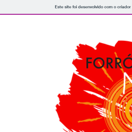
Home
Where?
Accommodation
Teac
Home
Where?
Accommodation
Te
Este site foi desenvolvido com o criador